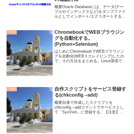
概要Oracle Databaseには、データ(テー
ブルやインデックスなど)をダンプファイ
ルとしてインポート/エクスポートする
「Data Pump」機能がある。ディレクト
リオブジェクトとは、「Data Pump」で
使用される設定である。イン...
ChromebookでWEBブラウジン
IT技術
グを自動化する。
(Python+Selenium)
はじめにChromebookでWEBブラウジン
グを自動化(WEBスクレイピング)したの
で、その方法をまとめる。Linux環境で
Python+Seleniumで実現した。システム
環境Acer Chromebook Spin 311 CP311...
自作スクリプトをサービス登録す
IT技術
る(chkconfig –add)
概要自身で作成したスクリプトを
chkconfig --addコマンドでサービスとし
て「SysVinit」に登録する。【注意】本
記事のシステム環境はOracle Linux 8のた
め、本来は「SysVinit」ではなく
「systemd」を使用...